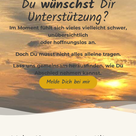
Du
wünschst
Dir
Unterstützung?
Im Moment fühlt sich vieles vielleicht schwer,
unübersichtlich
oder hoffnungslos an.
Doch Du musst nicht alles alleine tragen.
Lass uns gemeinsam herausfinden, wie Du
Abschied nehmen kannst.
Melde Dich bei mir