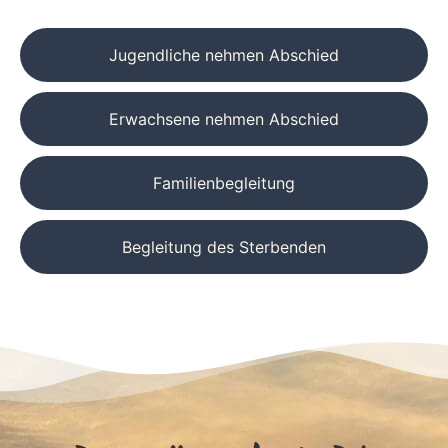
Jugendliche nehmen Abschied
Erwachsene nehmen Abschied
Familienbegleitung
Begleitung des Sterbenden