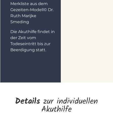
Merkliste aus dem
Gezeiten-Modell© Dr.
Ruth Marijke
Smeding
Die Akuthilfe findet in
der Zeit vom
Todeseintritt bis zur
Beerdigung statt.
Details
zur individuellen
Akuthilfe