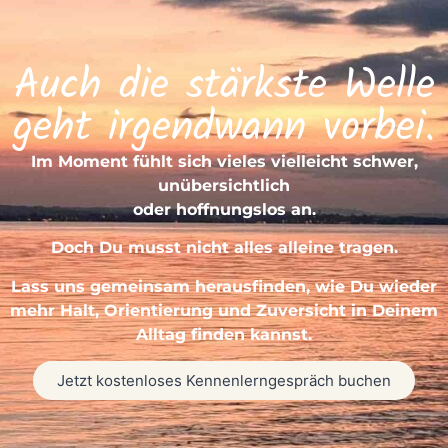
Auch die stärkste Welle
geht irgendwann vorbei.
Im Moment fühlt sich vieles vielleicht schwer,
unübersichtlich
oder hoffnungslos an.
Doch Du musst nicht alles alleine tragen.
Lass uns gemeinsam herausfinden, wie Du wieder
mehr Halt, Orientierung und Zuversicht in Deinem
Alltag finden kannst.
Jetzt kostenloses Kennenlerngespräch buchen