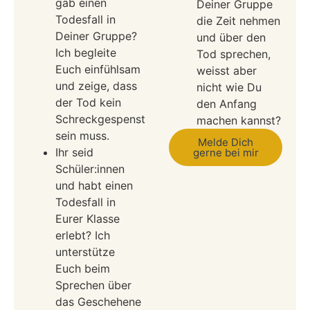
gab einen
Deiner Gruppe
Todesfall in
die Zeit nehmen
Deiner Gruppe?
und über den
Ich begleite
Tod sprechen,
Euch einfühlsam
weisst aber
und zeige, dass
nicht wie Du
der Tod kein
den Anfang
Schreckgespenst
machen kannst?
sein muss.
Melde Dich
Ihr seid
gerne bei mir
Schüler:innen
und habt einen
Todesfall in
Eurer Klasse
erlebt? Ich
unterstütze
Euch beim
Sprechen über
das Geschehene