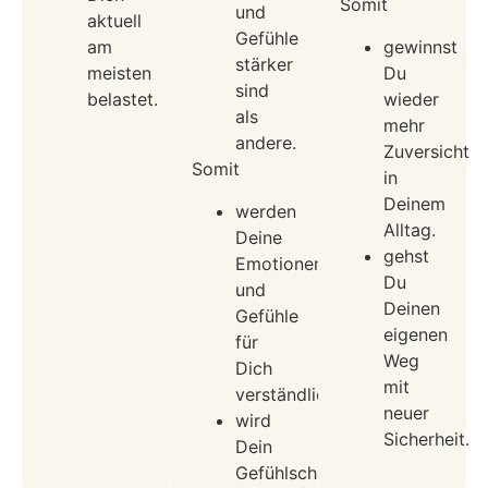
Somit
und
aktuell
Gefühle
am
gewinnst
stärker
meisten
Du
sind
belastet.
wieder
als
mehr
andere.
Zuversicht
Somit
in
Deinem
werden
Alltag.
Deine
gehst
Emotionen
Du
und
Deinen
Gefühle
eigenen
für
Weg
Dich
mit
verständlicher.
neuer
wird
Sicherheit.
Dein
Gefühlschaos