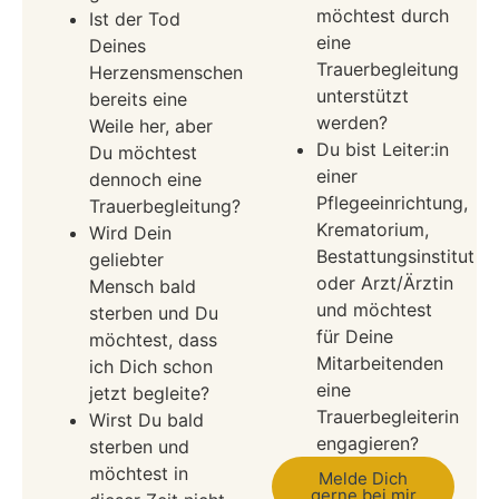
möchtest durch
Ist der Tod
eine
Deines
Trauerbegleitung
Herzensmenschen
unterstützt
bereits eine
werden?
Weile her, aber
Du bist Leiter:in
Du möchtest
einer
dennoch eine
Pflegeeinrichtung,
Trauerbegleitung?
Krematorium,
Wird Dein
Bestattungsinstitut
geliebter
oder Arzt/Ärztin
Mensch bald
und möchtest
sterben und Du
für Deine
möchtest, dass
Mitarbeitenden
ich Dich schon
eine
jetzt begleite?
Trauerbegleiterin
Wirst Du bald
engagieren?
sterben und
möchtest in
Melde Dich
gerne bei mir