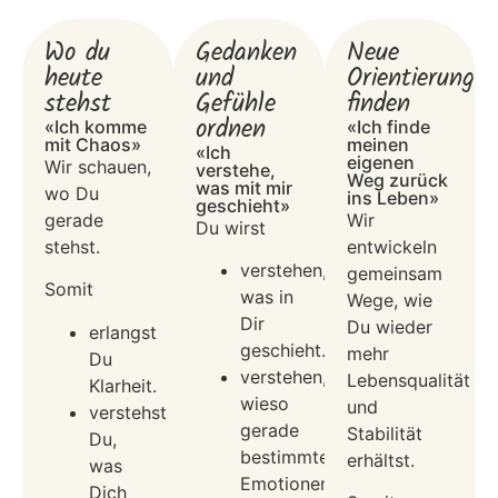
Wo du
Gedanken
Neue
heute
und
Orientierung
stehst
Gefühle
finden
ordnen
«Ich komme
«Ich finde
mit Chaos»
meinen
«Ich
eigenen
Wir schauen,
verstehe,
Weg zurück
was mit mir
wo Du
ins Leben»
geschieht»
gerade
Wir
Du wirst
stehst.
entwickeln
verstehen,
gemeinsam
Somit
was in
Wege, wie
Dir
Du wieder
erlangst
geschieht.
mehr
Du
verstehen,
Lebensqualität
Klarheit.
wieso
und
verstehst
gerade
Stabilität
Du,
bestimmte
erhältst.
was
Emotionen
Dich